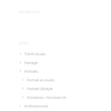
Photographe
book photo
pour comédiens,
artistes et musiciens dans l'ouest de la France
Photographe
portrait de famille, enfants,
couple
Photographe reportage
en Vendée
Photographe de
mariage
en Vendée
Photographe corporate
en Vendée
Photographe packshot et produit
en Vendée
Photographe professionnel en Vendée
· La
Roche-sur-Yon, Nantes, Angers, La Rochelle
FACEBOOK