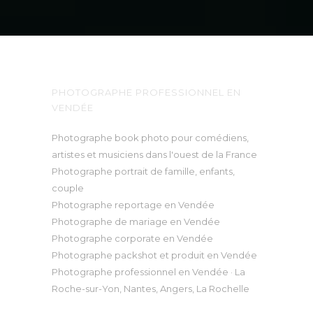
? UN PROJET ?
Laissez moi un petit message,
je me ferai une joie de vous
répondre !
CONTACT
PHOTOGRAPHE PROFESSIONNEL EN
VENDÉE