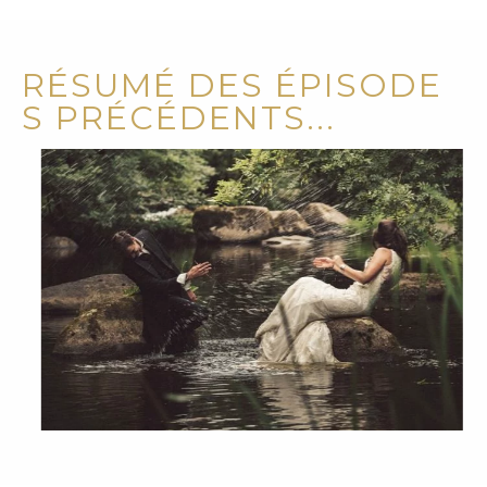
R
É
S
U
M
É
D
E
S
É
P
I
S
O
D
E
S
P
R
É
C
É
D
E
N
T
S
.
.
.