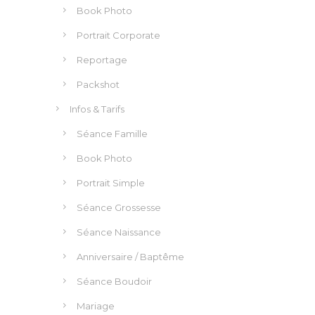
LIENS
TOMA Studio
Mariage
Portraits
Portrait en studio
Portrait Lifestyle
Grossesse – Nouveau né
Professionnels
Book Photo
Portrait Corporate
Reportage
Packshot
Infos & Tarifs