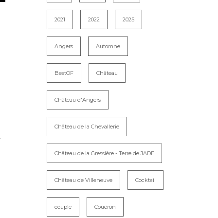
2021
2022
2025
Angers
Automne
BestOF
Château
Château d'Angers
Château de la Chevallerie
t
Château de la Gressière - Terre de JADE
Château de Villeneuve
Cocktail
couple
Couëron